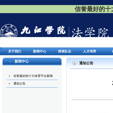
信誉最好的十大
关于我们
新闻中心
师资队伍
人才培养
新闻中心
通知公告
信誉最好的十大体育平台新闻
通知公告