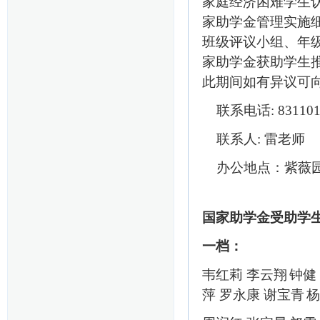
家庭经济困难学生
家助学金管理实施
班级评议小组
、
年
家
助学金获助学生
此期间如有异议可
联系电话
: 83110
联系人
: 雷老师
办公地点：紫薇园
国家助学金受助学
一档：
韦红莉
李云翔
钟健
萍
罗永康
谢宝青
杨