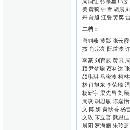
周润红
张宗星
邝雯
美
黄莉
钟雪
胡晨
丹
曾旭
江馨
黄奕
二档：
唐钊燕
黄影
张云霞
杰
肖宗亮
阮道波
李豪
刘育辰
黄讯
颖
尹梦瑜
蔡科达
张
颉琪琪
马晓波
柯林
林
肖旭东
李荣瑞
杨新宇
梁先昌
刘颖
周凌
胡思敏
陈嘉怡
文
陈
妍
黄秋香
杨
文玫
宋立普
熊思佳
晨阳
罗海俪
朱玲芝