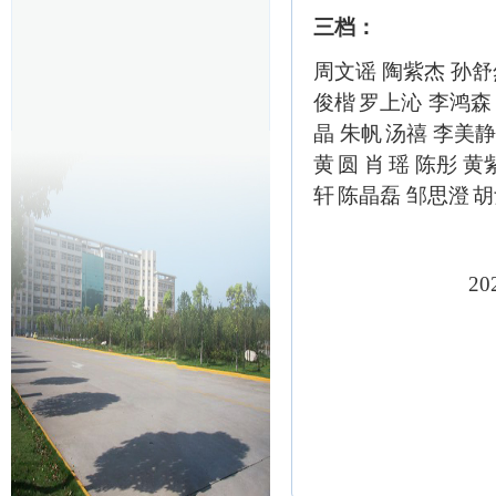
三档：
周文谣
陶紫杰
孙舒
俊楷
罗上沁
李鸿森
晶
朱帆
汤禧
李美静
黄
圆
肖
瑶
陈彤
黄
轩
陈晶磊
邹思澄
胡
信誉最
2023年1